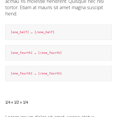
acmau ris molestie hendrerit. Quisque nec nisi
tortor. Etiam at mauris sit amet magna suscipit
hend.
1/4 + 1/2 + 1/4