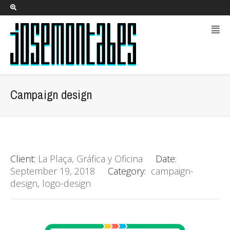
Campaign design
Client:
La Plaça, Gráfica y Oficina
Date:
September 19, 2018
Category:
campaign-
design
,
logo-design